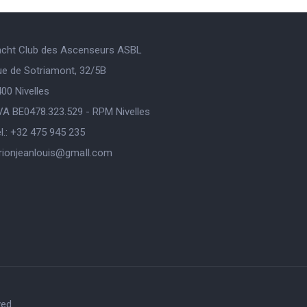
acht Club des Ascenseurs ASBL
ue de Sotriamont, 32/5B
00 Nivelles
VA BE0478.323.529 - RPM Nivelles
l.: +32 475 945 235
orionjeanlouis@gmaIl.com
ved