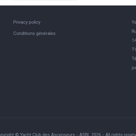
Privacy policy
Y
R
Conditions générales
14
T
Té
j
pyright © Yacht Club des Ascenseurs - ASBL 2026 - All rights reser