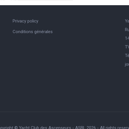
Privacy policy
Y
R
Conditions générales
14
T
Té
j
pyright © Yacht Club des Ascenseurs - ASBL 2026 - All rights reser