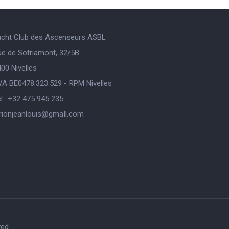
acht Club des Ascenseurs ASBL
ue de Sotriamont, 32/5B
00 Nivelles
VA BE0478.323.529 - RPM Nivelles
l.: +32 475 945 235
orionjeanlouis@gmaIl.com
ved