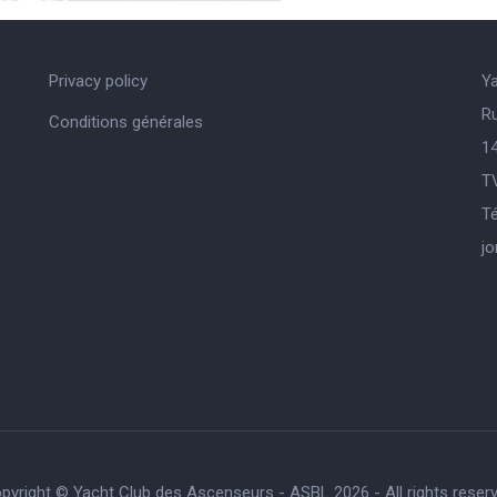
Privacy policy
Y
R
Conditions générales
14
T
Té
j
pyright © Yacht Club des Ascenseurs - ASBL 2026 - All rights reser