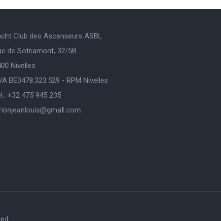
acht Club des Ascenseurs ASBL
ue de Sotriamont, 32/5B
00 Nivelles
VA BE0478.323.529 - RPM Nivelles
l.: +32 475 945 235
orionjeanlouis@gmaIl.com
ved