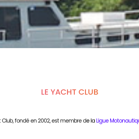
LE YACHT CLUB
t Club, fondé en 2002, est membre d
e
la
Ligue Motonautiq