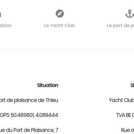
ACCUEIL
ation
Le Yacht Club
Le port de 
Situation
S
ort de plaisance de Thieu
Yacht Club
PS: 50.469801, 4.089444
TVA BE 
ue du Port de Plaisance, 7
Rue d