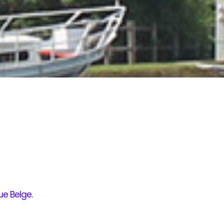
ue Belge
.