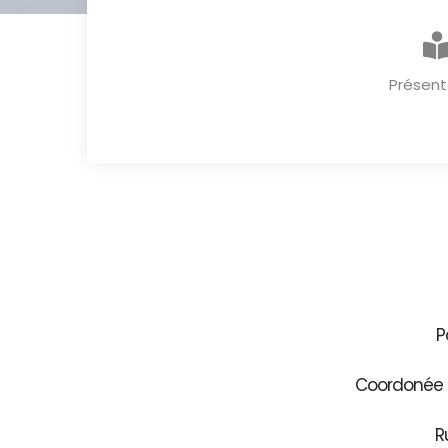
Présent
P
Coordonée G
R