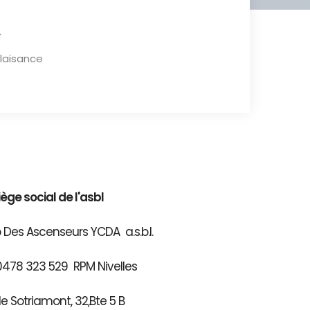
plaisance
iège social de l'asbl
 Des Ascenseurs YCDA a.s.b.l.
0478 323 529 RPM Nivelles
e Sotriamont, 32,Bte 5 B