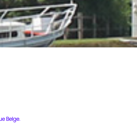
ue Belge
.