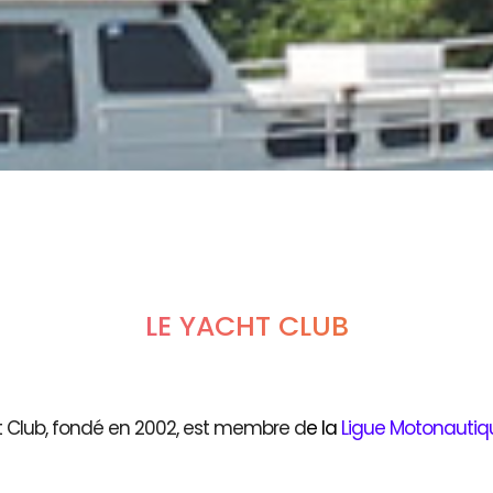
LE YACHT CLUB
t Club, fondé en 2002, est membre d
e
la
Ligue Motonautiq