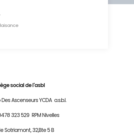
plaisance
iège social de l'asbl
 Des Ascenseurs YCDA a.s.b.l.
0478 323 529 RPM Nivelles
e Sotriamont, 32,Bte 5 B