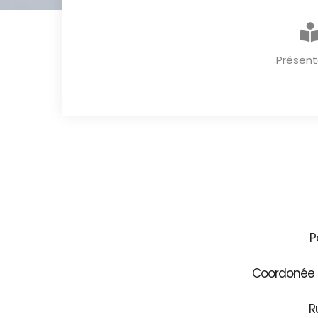
Présent
P
Coordonée G
R