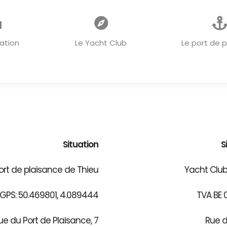
ACCUEIL
ation
Le Yacht Club
Le port de 
Situation
S
ort de plaisance de Thieu
Yacht Club
PS: 50.469801, 4.089444
TVA BE 
ue du Port de Plaisance, 7
Rue d