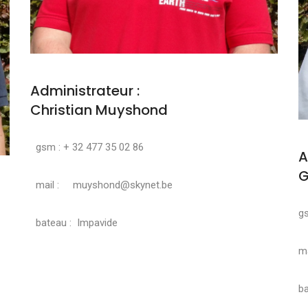
Administrateur :
Christian Muyshond
gsm : + 32 477 35 02 86
A
G
mail : muyshond@skynet.be
g
bateau : Impavide
ma
ba