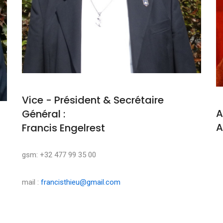
Vice - Président & Secrétaire
A
Général :
A
Francis Engelrest
M
gsm: +32 477 99 35 00
mail :
francisthieu@gmail.com