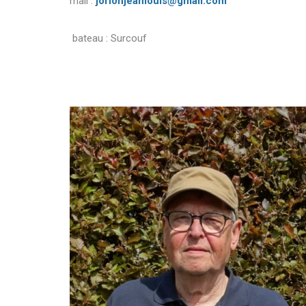
mail :
jorionjeanlouis@gmail.com
bateau : Surcouf