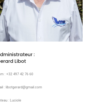
dministrateur :
erard Libot
sm : +32 497 42 76 60
il : libotgerard@gmail.com
teau : Luciole