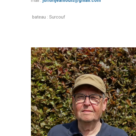
mail :
jorionjeanlouis@gmail.com
bateau : Surcouf