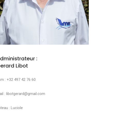
dministrateur :
erard Libot
sm : +32 497 42 76 60
il : libotgerard@gmail.com
teau : Luciole