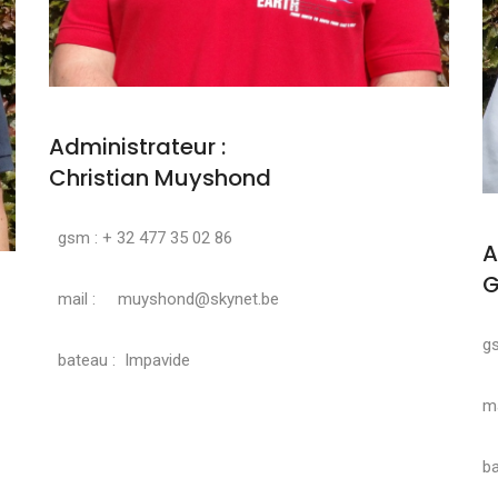
Administrateur :
Christian Muyshond
gsm : + 32 477 35 02 86
A
G
mail : muyshond@skynet.be
g
bateau : Impavide
ma
ba