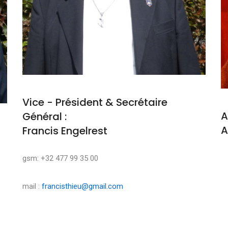
Vice - Président & Secrétaire
A
Général :
A
Francis Engelrest
M
gsm: +32 477 99 35 00
mail :
francisthieu@gmail.com