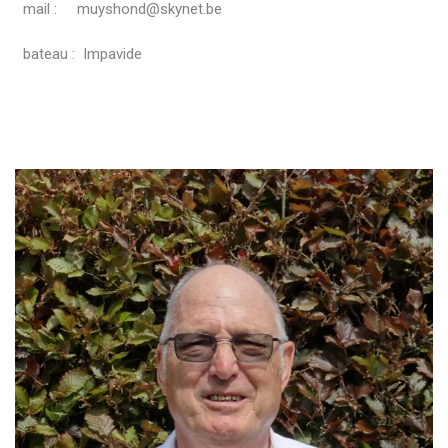
mail : muyshond@skynet.be
bateau : Impavide