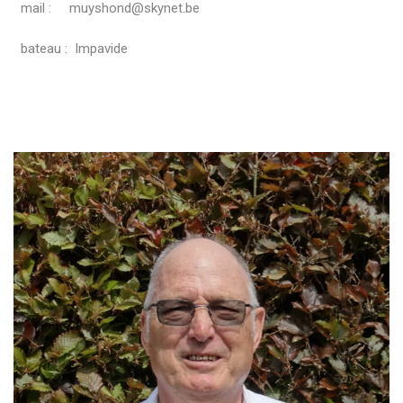
mail : muyshond@skynet.be
bateau : Impavide