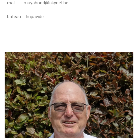
mail : muyshond@skynet.be
bateau : Impavide