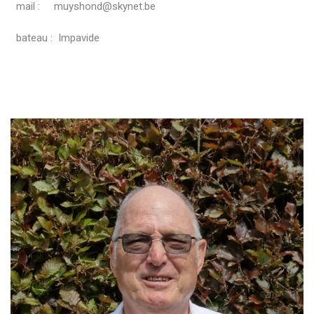
mail : muyshond@skynet.be
bateau : Impavide