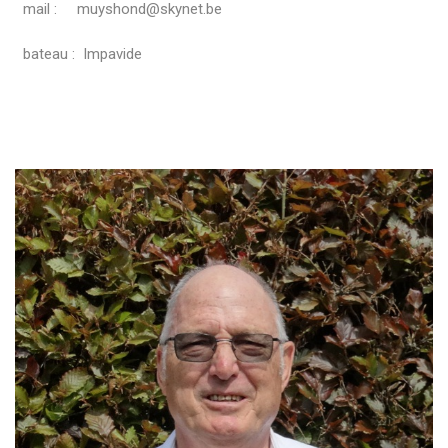
mail : muyshond@skynet.be
bateau : Impavide