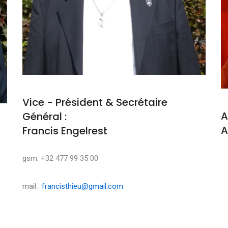
Vice - Président & Secrétaire
A
Général :
A
Francis Engelrest
M
gsm: +32 477 99 35 00
mail :
francisthieu@gmail.com