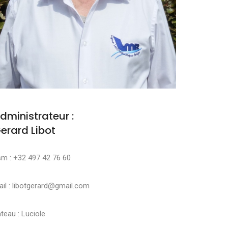
dministrateur :
erard Libot
sm : +32 497 42 76 60
il : libotgerard@gmail.com
teau : Luciole