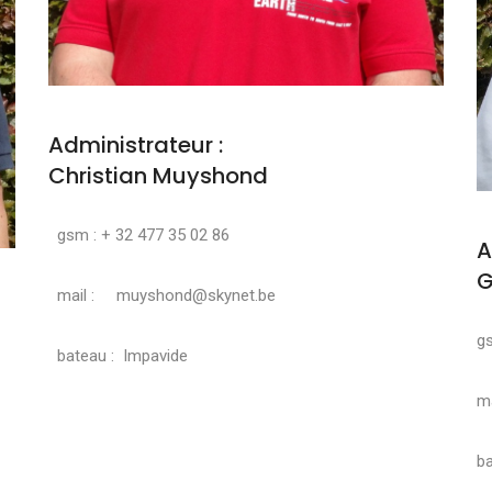
Administrateur :
Christian Muyshond
gsm : + 32 477 35 02 86
A
G
mail : muyshond@skynet.be
g
bateau : Impavide
ma
ba