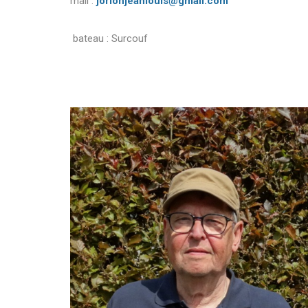
mail :
jorionjeanlouis@gmail.com
bateau : Surcouf