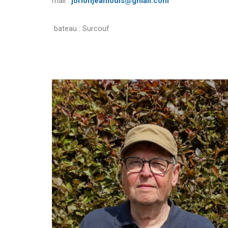
mail :
jorionjeanlouis@gmail.com
bateau : Surcouf