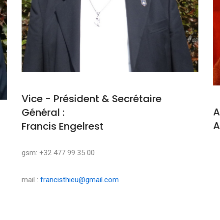
Vice - Président & Secrétaire
A
Général :
A
Francis Engelrest
M
gsm: +32 477 99 35 00
mail :
francisthieu@gmail.com