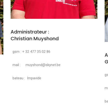
Administrateur :
Christian Muyshond
gsm : + 32 477 35 02 86
A
G
mail : muyshond@skynet.be
g
bateau : Impavide
ma
ba