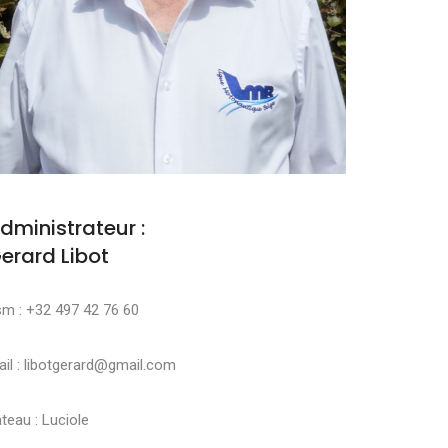
dministrateur :
erard Libot
sm : +32 497 42 76 60
il : libotgerard@gmail.com
teau : Luciole