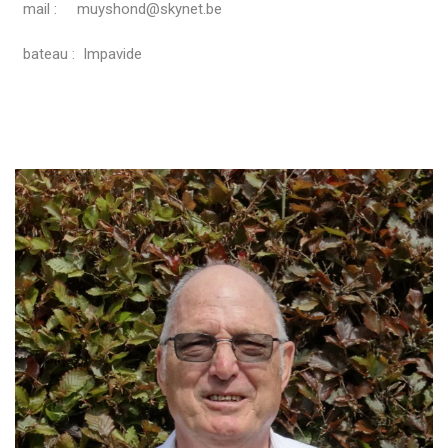
mail : muyshond@skynet.be
bateau : Impavide