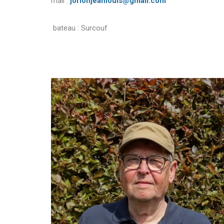
mail :
jorionjeanlouis@gmail.com
bateau : Surcouf