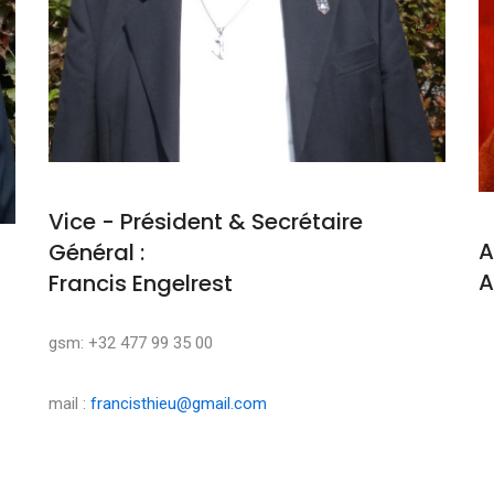
Vice - Président & Secrétaire
A
Général :
A
Francis Engelrest
M
gsm: +32 477 99 35 00
mail :
francisthieu@gmail.com