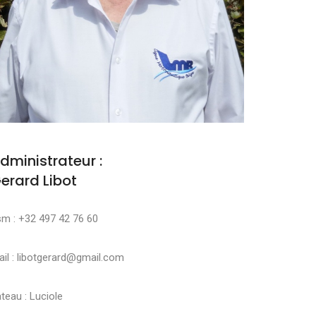
dministrateur :
erard Libot
sm : +32 497 42 76 60
il : libotgerard@gmail.com
teau : Luciole