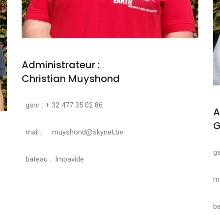
Administrateur :
Christian Muyshond
gsm : + 32 477 35 02 86
A
G
mail : muyshond@skynet.be
g
bateau : Impavide
ma
ba