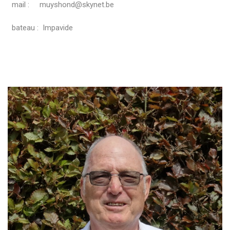
mail : muyshond@skynet.be
bateau : Impavide