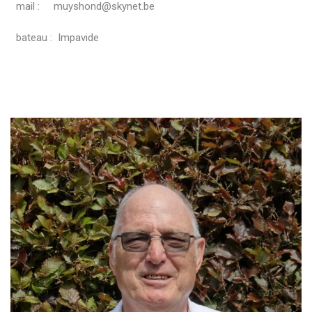
mail : muyshond@skynet.be
bateau : Impavide