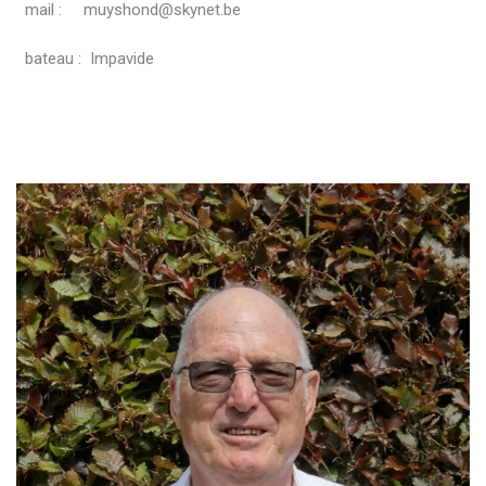
mail : muyshond@skynet.be
bateau : Impavide