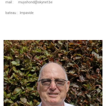
mail : muyshond@skynet.be
bateau : Impavide