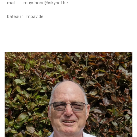
mail : muyshond@skynet.be
bateau : Impavide