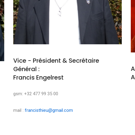
Vice - Président & Secrétaire
A
Général :
A
Francis Engelrest
M
gsm: +32 477 99 35 00
mail :
francisthieu@gmail.com