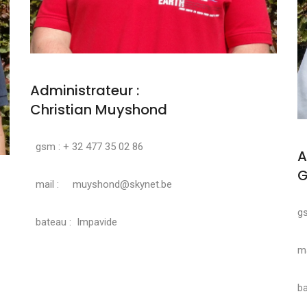
Administrateur :
Christian Muyshond
gsm : + 32 477 35 02 86
A
G
mail : muyshond@skynet.be
g
bateau : Impavide
ma
ba