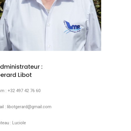
dministrateur :
erard Libot
sm : +32 497 42 76 60
il : libotgerard@gmail.com
teau : Luciole