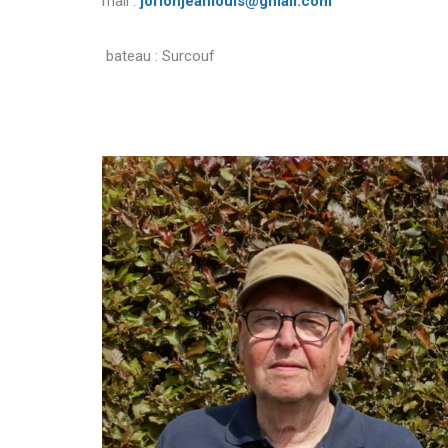
mail :
jorionjeanlouis@gmail.com
bateau : Surcouf