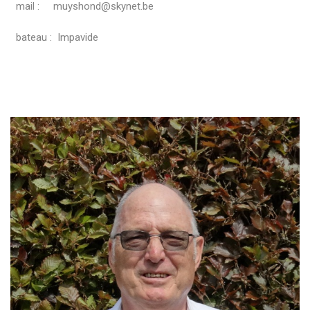
mail : muyshond@skynet.be
bateau : Impavide