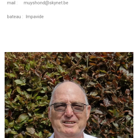
mail : muyshond@skynet.be
bateau : Impavide