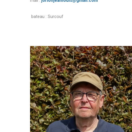
mail :
jorionjeanlouis@gmail.com
bateau : Surcouf