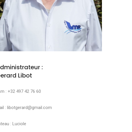
dministrateur :
erard Libot
sm : +32 497 42 76 60
il : libotgerard@gmail.com
teau : Luciole