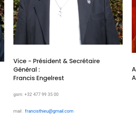
Vice - Président & Secrétaire
A
Général :
A
Francis Engelrest
M
gsm: +32 477 99 35 00
mail :
francisthieu@gmail.com