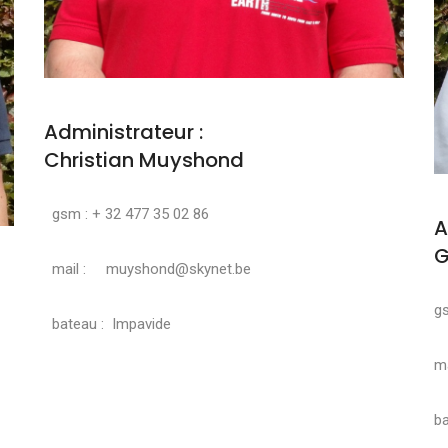
Administrateur :
Christian Muyshond
gsm : + 32 477 35 02 86
A
G
mail : muyshond@skynet.be
g
bateau : Impavide
ma
ba