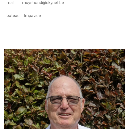
mail : muyshond@skynet.be
bateau : Impavide