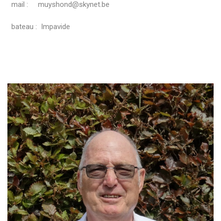
mail : muyshond@skynet.be
bateau : Impavide