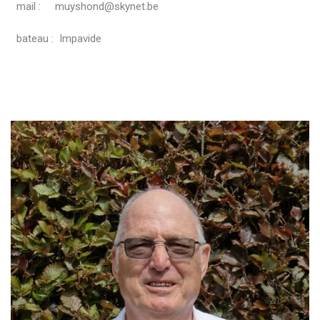
mail : muyshond@skynet.be
bateau : Impavide