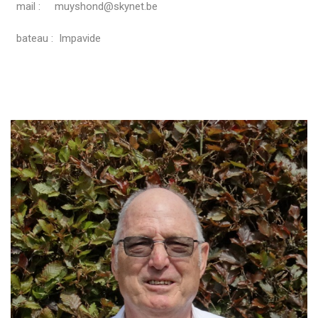
mail : muyshond@skynet.be
bateau : Impavide