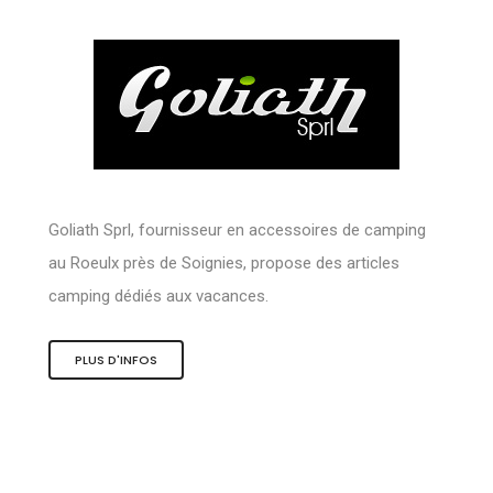
Goliath Sprl, fournisseur en accessoires de camping
au Roeulx près de Soignies, propose des articles
camping dédiés aux vacances.
PLUS D'INFOS