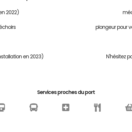
 en 2022)
méca
échoirs
plongeur pour v
stallation en 2023)
N'hésitez p
Services proches du port