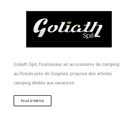
Goliath Sprl, fournisseur en accessoires de camping
au Roeulx près de Soignies, propose des articles
camping dédiés aux vacances.
PLUS D'INFOS