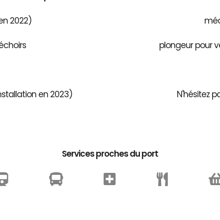
 en 2022)
méca
échoirs
plongeur pour v
stallation en 2023)
N'hésitez p
Services proches du port