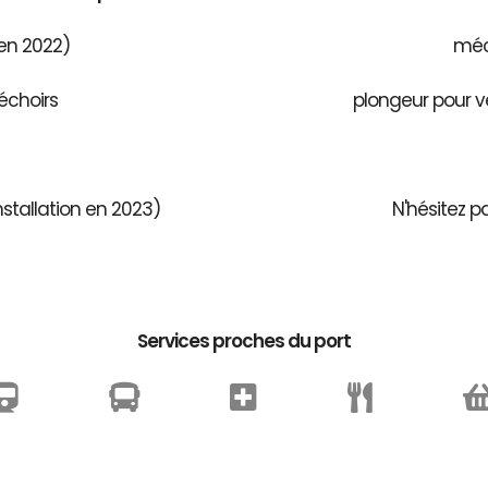
 en 2022)
méca
échoirs
plongeur pour v
stallation en 2023)
N'hésitez p
Services proches du port