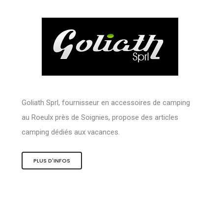
Goliath Sprl, fournisseur en accessoires de camping
au Roeulx près de Soignies, propose des articles
camping dédiés aux vacances.
PLUS D'INFOS