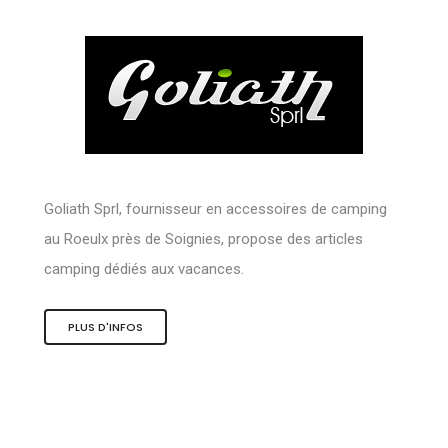
Goliath Sprl, fournisseur en accessoires de camping
au Roeulx près de Soignies, propose des articles
camping dédiés aux vacances.
PLUS D'INFOS