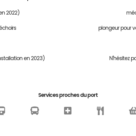
 en 2022)
méca
échoirs
plongeur pour v
stallation en 2023)
N'hésitez p
Services proches du port