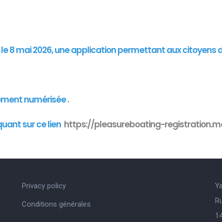
"
is le 8 mai 2026, une application permettant aux citoyens 
ement numérisée .
quant sur ce lien
https://pleasureboating-registration.mo
Privacy policy
Y
R
Conditions générales
14