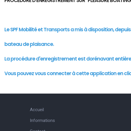
PROCEDURE D'ENREGISTREMENT SUR "PLEASURE BOATING
Le SPF Mobilité et Transports a mis à disposition, depu
bateau de plaisance.
La procédure d'enregistrement est dorénavant entièr
Vous pouvez vous connecter à cette
application
en cli
Accueil
Informations