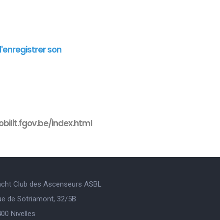
d'enregistrer son
bilit.fgov.be/index.html
acht Club des Ascenseurs ASBL
ue de Sotriamont, 32/5B
00 Nivelles