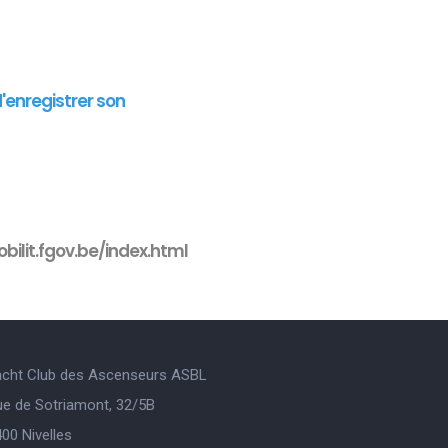
d'enregistrer son
bilit.fgov.be/index.html
acht Club des Ascenseurs ASBL
ue de Sotriamont, 32/5B
00 Nivelles