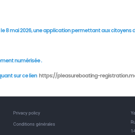
"
is le 8 mai 2026, une application permettant aux citoyens 
ement numérisée .
quant sur ce lien
https://pleasureboating-registration.mo
Privacy policy
Y
R
Conditions générales
14