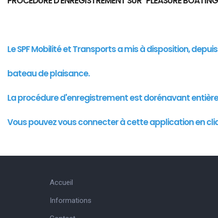
PROCEDURE D'ENREGISTREMENT SUR "PLEASURE BOATING
Le SPF Mobilité et Transports a mis à disposition, depu
bateau de plaisance.
La procédure d'enregistrement est dorénavant entièr
Vous pouvez vous connecter à cette
application
en cli
Accueil
Informations