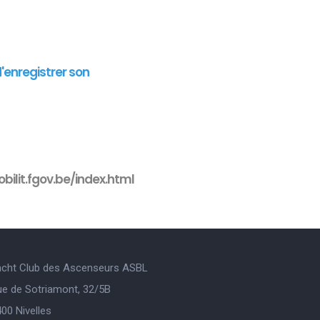
d'enregistrer son
bilit.fgov.be/index.html
acht Club des Ascenseurs ASBL
ue de Sotriamont, 32/5B
00 Nivelles