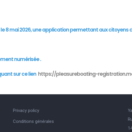
"
is le 8 mai 2026, une application permettant aux citoyens 
ement numérisée .
quant sur ce lien
https://pleasureboating-registration.mo
Privacy policy
Y
R
Conditions générales
14