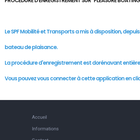
PROCEDURE D'ENREGISTREMENT SUR "PLEASURE BOATING
Le SPF Mobilité et Transports a mis à disposition, depu
bateau de plaisance.
La procédure d'enregistrement est dorénavant entièr
Vous pouvez vous connecter à cette
application
en cli
Accueil
Informations