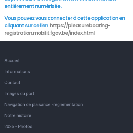
entièrement numérisée .
Vous pouvez vous connecter à cette
application
en
cliquant sur ce lien
https://pleasureboating-
registration.mobilit.fgov.be/index.html
Accueil
Informations
Contact
Images du port
Navigation de plaisance -réglementation
Notre histoire
2026 - Photos