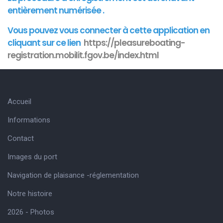
entièrement numérisée .
Vous pouvez vous connecter à cette
application
en
cliquant sur ce lien
https://pleasureboating-
registration.mobilit.fgov.be/index.html
Accueil
Informations
Contact
Images du port
Navigation de plaisance -réglementation
Notre histoire
2026 - Photos