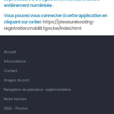
entièrement numérisée .
Vous pouvez vous connecter à cette
application
en
cliquant sur ce lien
https://pleasureboating-
registration.mobilit.fgov.be/index.html
Accueil
Informations
Contact
Images du port
Navigation de plaisance -réglementation
Notre histoire
2026 - Photos