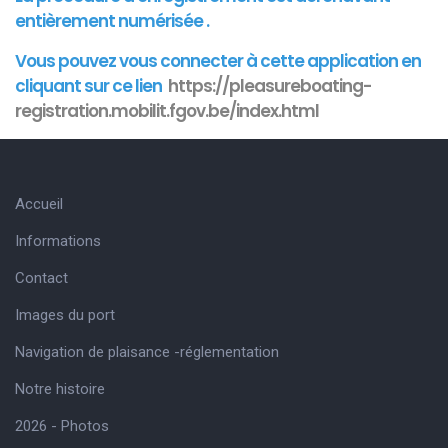
entièrement numérisée .
Vous pouvez vous connecter à cette
application
en
cliquant sur ce lien
https://pleasureboating-
registration.mobilit.fgov.be/index.html
Accueil
Informations
Contact
Images du port
Navigation de plaisance -réglementation
Notre histoire
2026 - Photos