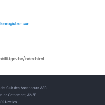
d'enregistrer son
bilit.fgov.be/index.html
acht Club des Ascenseurs ASBL
ue de Sotriamont, 32/5B
00 Nivelles