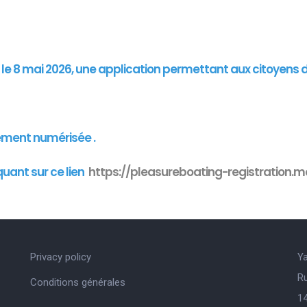
"
is le 8 mai 2026, une application permettant aux citoyens 
ement numérisée .
quant sur ce lien
https://pleasureboating-registration.mo
Privacy policy
Y
R
Conditions générales
14