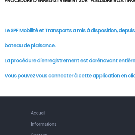
PROCEDURE D'ENREGISTREMENT SUR "PLEASURE BOATING
Le SPF Mobilité et Transports a mis à disposition, depu
bateau de plaisance.
La procédure d'enregistrement est dorénavant entièr
Vous pouvez vous connecter à cette
application
en cli
Accueil
Informations