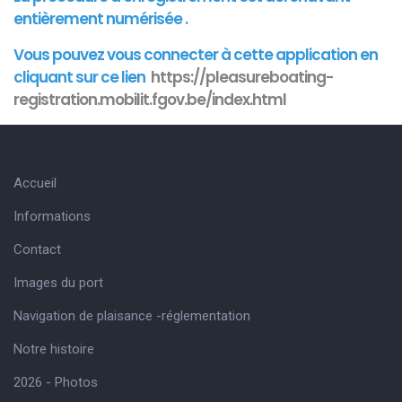
entièrement numérisée .
Vous pouvez vous connecter à cette
application
en
cliquant sur ce lien
https://pleasureboating-
registration.mobilit.fgov.be/index.html
Accueil
Informations
Contact
Images du port
Navigation de plaisance -réglementation
Notre histoire
2026 - Photos