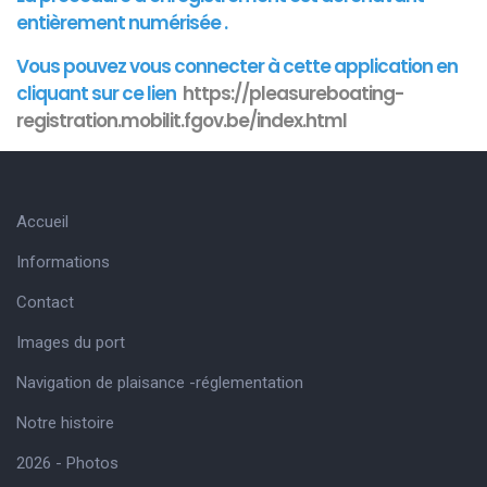
entièrement numérisée .
Vous pouvez vous connecter à cette
application
en
cliquant sur ce lien
https://pleasureboating-
registration.mobilit.fgov.be/index.html
Accueil
Informations
Contact
Images du port
Navigation de plaisance -réglementation
Notre histoire
2026 - Photos