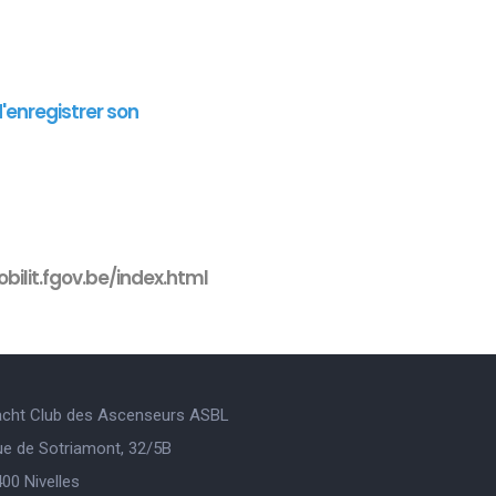
d'enregistrer son
bilit.fgov.be/index.html
acht Club des Ascenseurs ASBL
ue de Sotriamont, 32/5B
00 Nivelles