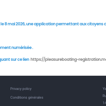
"
is le 8 mai 2026, une application permettant aux citoyens 
ement numérisée .
quant sur ce lien
https://pleasureboating-registration.mo
Privacy policy
Y
R
Conditions générales
14