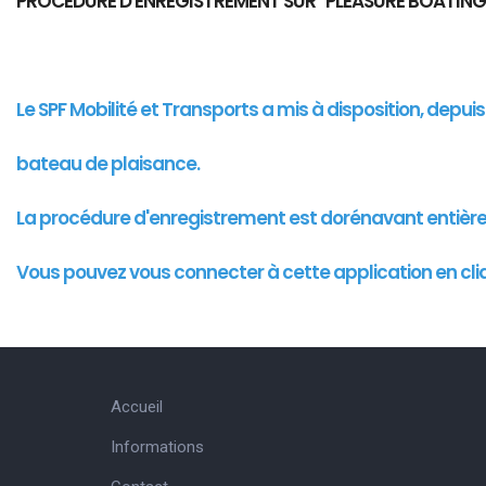
PROCEDURE D'ENREGISTREMENT SUR "PLEASURE BOATING
Le SPF Mobilité et Transports a mis à disposition, depu
bateau de plaisance.
La procédure d'enregistrement est dorénavant entièr
Vous pouvez vous connecter à cette
application
en cli
Accueil
Informations